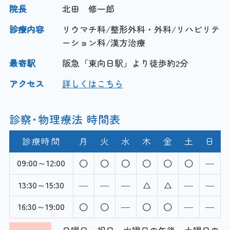
院長
北田 修一郎
診療内容
リウマチ科/整形外科・外科/リハビリテ
ーション科/漢方治療
最寄駅
阪急「東向日駅」より徒歩約2分
アクセス
詳しくはこちら
診察･物理療法 時間表
診療時間
月
火
水
木
金
土
日
09:00～12:00
―
13:30～15:30
―
―
―
―
―
16:30～19:00
―
―
―