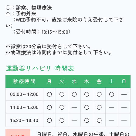
○：診察、物理療法
△：
予約外来
（WEB予約不可。直接ご来院のうえ受付して下さ
い）
（受付時間：13:15〜15:00）
※診察は30分前に受付をして下さい。
※物理療法は時間内までに受付をして下さい。
運動器リハビリ 時間表
診療時間
月
火
水
木
金
土
日
09:00～12:00
―
14:00～15:00
―
―
―
16:20～18:40
―
―
―
日曜日、祝日、水曜日の午後、土曜日の