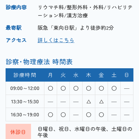
診療内容
リウマチ科/整形外科・外科/リハビリテ
ーション科/漢方治療
最寄駅
阪急「東向日駅」より徒歩約2分
アクセス
詳しくはこちら
診察･物理療法 時間表
診療時間
月
火
水
木
金
土
日
09:00～12:00
―
13:30～15:30
―
―
―
―
―
16:30～19:00
―
―
―
日曜日、祝日、水曜日の午後、土曜日の
休診日
午後