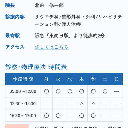
院長
北田 修一郎
診療内容
リウマチ科/整形外科・外科/リハビリテ
ーション科/漢方治療
最寄駅
阪急「東向日駅」より徒歩約2分
アクセス
詳しくはこちら
診察･物理療法 時間表
診療時間
月
火
水
木
金
土
日
09:00～12:00
―
13:30～15:30
―
―
―
―
―
16:30～19:00
―
―
―