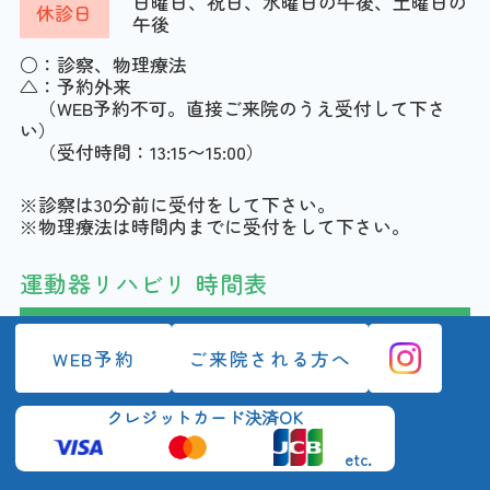
日曜日、祝日、水曜日の午後、土曜日の
休診日
午後
○：診察、物理療法
△：
予約外来
（WEB予約不可。直接ご来院のうえ受付して下さ
い）
（受付時間：13:15〜15:00）
※診察は30分前に受付をして下さい。
※物理療法は時間内までに受付をして下さい。
運動器リハビリ 時間表
診療時間
月
火
水
木
金
土
日
WEB予約
ご来院される方へ
09:00～12:00
―
クレジットカード決済OK
14:00～15:00
―
―
―
etc.
16:20～18:40
―
―
―